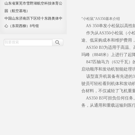
山东省莱芜市雪野湖航空科技体育公
园（航空基地）
中国山东济南历下区经十东路奥体中
“小松鼠”AS350基本介绍
AS 350单发小松鼠以高
心（东荷西柳）8号馆
作为从AS350小松鼠（小
途、低采购成本和维护费用
AS350 B3为适用于高温
玛峰（8848米）上进行了起
847匹轴马力（632千瓦）
启动顺序和发动机智能处理
该型直升机装备有先进的3
驶员可轻松看到机体和发动
合材料，不仅减轻了飞机重
AS350 B3可担负任何
务，从通用和重载运输到医