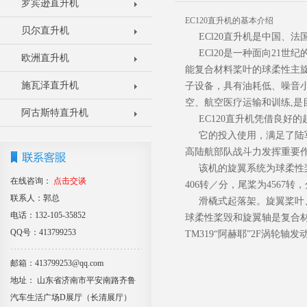
罗宾逊直升机
EC120直升机的基本介绍
贝尔直升机
ECl20直升机是中国、法
ECl20是一种面向21世
欧洲直升机
能复合材料桨叶的球柔性主
施瓦泽直升机
子设备，具有油耗低、噪音
空、航空医疗运输和训练,是
阿古斯特直升机
EC120直升机凭借良好
它的投入使用，满足了陆军
高陆航部队战斗力发挥重要
该机的旋翼系统为球柔性桨
在线咨询：
点击交谈
406转／分，尾桨为4567转
联系人：郭总
滑橇式起落架。旋翼桨叶、
电话：132-105-35852
球柔性桨毁和旋翼轴是复合材
QQ号：413799253
TM319“阿赫耶”2F涡轮轴
邮箱：413799253@qq.com
地址： 山东省济南市平安南路齐鲁
汽车生活广场D展厅（长清展厅）