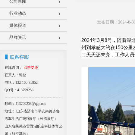
公司新闻
行业动态
发布日期：2024-8
媒体报道
品牌资讯
2024年3月8号，随
州到孝感大约在150公
二天天还未亮，工作人员
在线咨询：
点击交谈
联系人：郭总
电话：132-105-35852
QQ号：413799253
邮箱：413799253@qq.com
地址： 山东省济南市平安南路齐鲁
汽车生活广场D展厅（长清展厅）
山东省莱芜市雪野湖航空科技体育公
园（航空基地）