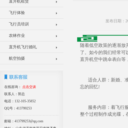
直升机租赁
飞行体验
发布日期：20
飞行员培训
农林作业
随着低空政策的逐渐放
直升机飞行婚礼
了。如今的我们经常可
航空拍摄
直升机空中跳伞表白等
适合人群：新婚、准婚
忘的回忆!
在线咨询：
点击交谈
联系人：郭总
电话：132-105-35852
服务内容：着飞行服拍
QQ号：413799253
整个过程制作成光碟，
邮箱：413799253@qq.com