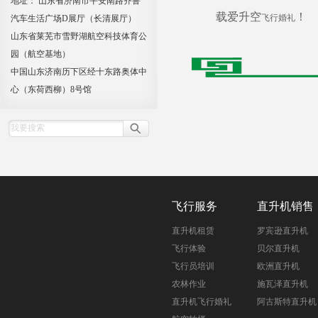
地址： 山东省济南市平安南路齐鲁
载爱升空
！
飞行婚礼
汽车生活广场D展厅（长清展厅）
山东省莱芜市雪野湖航空科技体育公
园（航空基地）
中国山东济南历下区经十东路奥体中
心（东荷西柳）8号馆
飞行服务
直升机销售
直升机租赁
罗宾逊直升机
飞行体验
贝尔直升机
飞行员培训
欧洲直升机
农林作业
施瓦泽直升机
直升机飞行婚礼
阿古斯特直升机